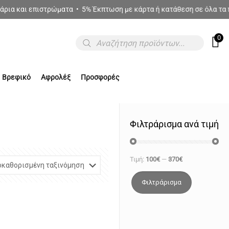
α και επιστρώματα • 5% Έκπτωση με κάρτα ή κατάθεση σε όλα τα πρ
0
Products
search
Βρεφικό
Αφρολέξ
Προσφορές
Φιλτράρισμα ανά τιμή
Τιμή:
100€
—
370€
Φιλτράρισμα