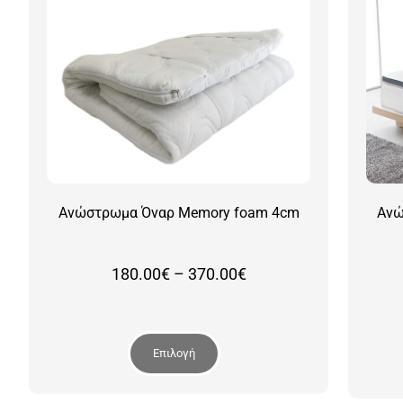
Ανώστρωμα Όναρ Memory foam 4cm
Ανώ
Price
180.00
€
–
370.00
€
range:
180.00€
through
370.00€
Επιλογή