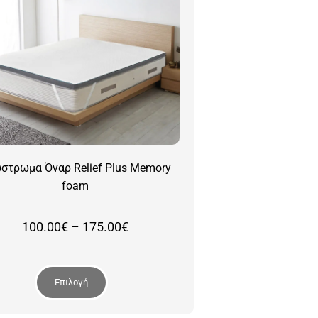
στρωμα Όναρ Relief Plus Memory
foam
Price
100.00
€
–
175.00
€
range:
100.00€
through
Επιλογή
175.00€