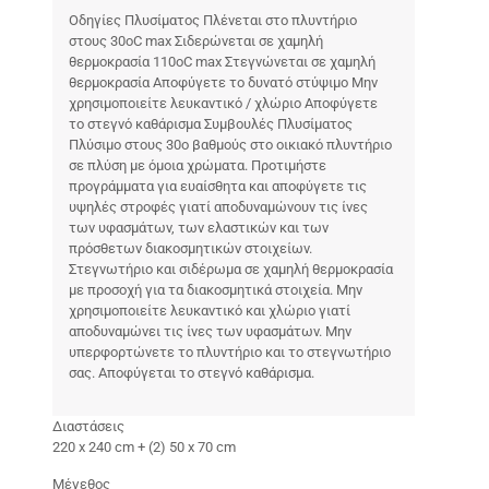
Οδηγίες Πλυσίματος Πλένεται στο πλυντήριο
στους 30oC max Σιδερώνεται σε χαμηλή
θερμοκρασία 110oC max Στεγνώνεται σε χαμηλή
θερμοκρασία Αποφύγετε το δυνατό στύψιμο Μην
χρησιμοποιείτε λευκαντικό / χλώριο Αποφύγετε
το στεγνό καθάρισμα Συμβουλές Πλυσίματος
Πλύσιμο στους 30ο βαθμούς στο οικιακό πλυντήριο
σε πλύση με όμοια χρώματα. Προτιμήστε
προγράμματα για ευαίσθητα και αποφύγετε τις
υψηλές στροφές γιατί αποδυναμώνουν τις ίνες
των υφασμάτων, των ελαστικών και των
πρόσθετων διακοσμητικών στοιχείων.
Στεγνωτήριο και σιδέρωμα σε χαμηλή θερμοκρασία
με προσοχή για τα διακοσμητικά στοιχεία. Μην
χρησιμοποιείτε λευκαντικό και χλώριο γιατί
αποδυναμώνει τις ίνες των υφασμάτων. Μην
υπερφορτώνετε το πλυντήριο και το στεγνωτήριο
σας. Αποφύγεται το στεγνό καθάρισμα.
Διαστάσεις
220 x 240 cm + (2) 50 x 70 cm
Μέγεθος